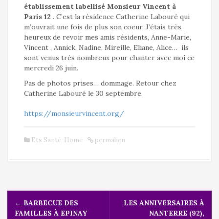
établissement labellisé Monsieur Vincent à
Paris 12
. C’est la résidence Catherine Labouré qui
m’ouvrait une fois de plus son coeur. J’étais très
heureux de revoir mes amis résidents, Anne-Marie,
Vincent , Annick, Nadine, Mireille, Eliane, Alice… ils
sont venus très nombreux pour chanter avec moi ce
mercredi 26 juin.
Pas de photos prises… dommage. Retour chez
Catherine Labouré le 30 septembre.
https://monsieurvincent.org/
Ets Santé
,
Home
permalien
N
←
BARBECUE DES
LES ANNIVERSAIRES À
a
FAMILLES À EPINAY
NANTERRE (92),
v