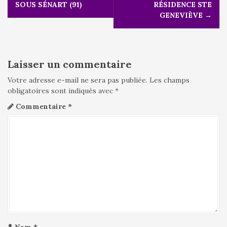
SOUS SÉNART (91)
RÉSIDENCE STE
i
GENEVIÈVE
→
g
a
t
i
Laisser un commentaire
o
n
Votre adresse e-mail ne sera pas publiée.
Les champs
d
obligatoires sont indiqués avec
*
e
Commentaire
*
l
'
a
r
t
i
c
l
e