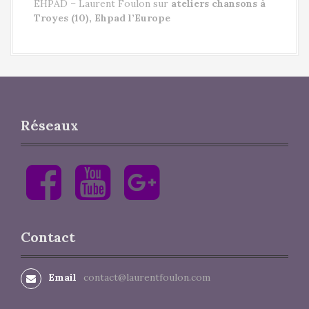
EHPAD – Laurent Foulon
sur
ateliers chansons à
Troyes (10), Ehpad l’Europe
Réseaux
F
Y
G
a
o
o
c
u
o
e
T
g
b
u
l
Contact
o
b
e
o
e
+
k
Email
contact@laurentfoulon.com