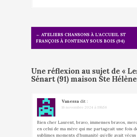
N
←
ATELIERS CHANSONS À L’ACCUEIL ST
a
FRANÇOIS À FONTENAY SOUS BOIS (94)
v
i
g
a
t
Une réflexion au sujet de «
Le
i
Sénart (91) maison Ste Hélène
o
n
d
Vanessa
dit :
e
16 novembre 2024 à 19h56
l
'
Bien cher Laurent, bravo, immenses bravos, merci
a
en celui de ma mère qui me partageait une fois de
r
sublimes moments d’humanité qu’elle avait vécus 