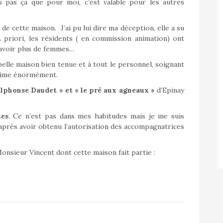
s pas ça que pour moi, c’est valable pour les autres
e de cette maison. J’ai pu lui dire ma déception, elle a su
A priori, les résidents ( en commission animation) ont
t avoir plus de femmes…
 belle maison bien tenue et à tout le personnel, soignant
j’aime énormément.
lphonse Daudet » et « le pré aux agneaux »
d’Epinay
tes
. Ce n’est pas dans mes habitudes mais je me suis
après avoir obtenu l’autorisation des accompagnatrices
onsieur Vincent dont cette maison fait partie :