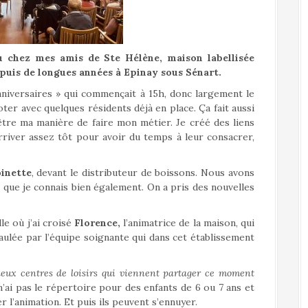
u chez mes amis de Ste Hélène, maison labellisée
epuis de longues années à Epinay sous Sénart.
nniversaires » qui commençait à 15h, donc largement le
er avec quelques résidents déjà en place. Ça fait aussi
être ma manière de faire mon métier. Je créé des liens
arriver assez tôt pour avoir du temps à leur consacrer,
inette
, devant le distributeur de boissons. Nous avons
sa que je connais bien également. On a pris des nouvelles
lle où j’ai croisé
Florence,
l’animatrice de la maison, qui
paulée par l’équipe soignante qui dans cet établissement
deux centres de loisirs qui viennent partager ce moment
 n’ai pas le répertoire pour des enfants de 6 ou 7 ans et
r l’animation. Et puis ils peuvent s’ennuyer.