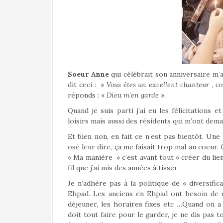
Soeur Anne
qui célébrait son anniversaire m’a 
dit ceci : »
Vous êtes un excellent chanteur , c
réponds : «
Dieu m’en garde
» .
Quand je suis parti j’ai eu les félicitation
loisirs mais aussi des résidents qui m’ont dem
Et bien non, en fait ce n’est pas bientôt. Un
osé leur dire, ça me faisait trop mal au coeur.
« Ma manière » c’est avant tout « créer du lien s
fil que j’ai mis des années à tisser.
Je n’adhère pas à la politique de « diversific
Ehpad. Les anciens en Ehpad ont besoin de 
déjeuner, les horaires fixes etc …Quand on a
doit tout faire pour le garder, je ne dis pas 