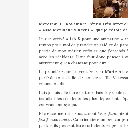
a
l
Mercredi 13 novembre j’étais très attend
« Asso Monsieur Vincent », que je côtoie d
Je suis arrivé à 14h15 pour une animation « a
temps pour moi de prendre un café et de papot
partie de mon métier, enfin ce que j’entends 
avec les résidents. Il me faut donc penser à 
autrement qu’en chantant pour eux.
La première que j’ai croisée c’est
Marie-Anto
parlé de tout, d’elle, de moi, de sa fille Vanes
comme on dit.
Puis je suis allé faire un tour dans la grande sa
installait les résidents les plus dépendants, é
est vraiment sympa.
Florence me dit : «
on attend les enfants de 
festif
avec nous
« . Ça m’inquiète un peu car je
parfois ils peuvent être turbulents et perturbe