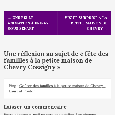
N
←
UNE BELLE
VISITE SURPRISE À LA
a
ANIMATION À EPINAY
PETITE MAISON DE
v
SOUS SÉNART
CHEVRY
→
i
g
a
t
Une réflexion au sujet de «
fête des
i
o
familles à la petite maison de
n
Chevry Cossigny
»
d
e
l
Ping :
Goûter des familles à la petite maison de Chevry -
'
Laurent Foulon
a
r
t
Laisser un commentaire
i
Votre adresse e-mail ne sera pas publiée.
Les champs