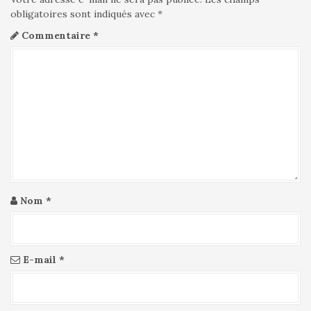
c
l
obligatoires sont indiqués avec
*
e
Commentaire
*
Nom
*
E-mail
*