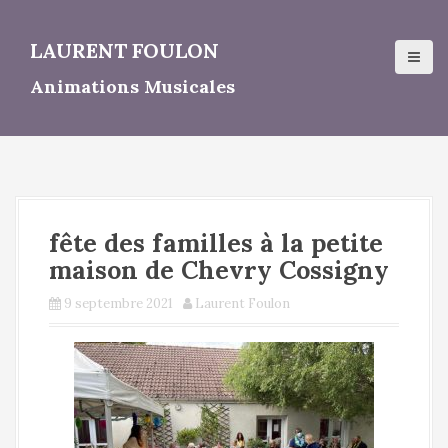
A
l
LAURENT FOULON
l
e
Animations Musicales
r
a
u
c
o
n
t
fête des familles à la petite
e
n
maison de Chevry Cossigny
u
p
9 septembre 2021
Laurent Foulon
r
i
n
c
i
p