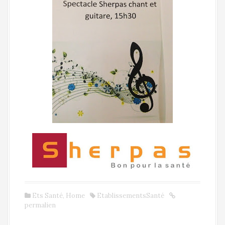
Ets Santé
,
Home
EtablissementsSanté
permalien