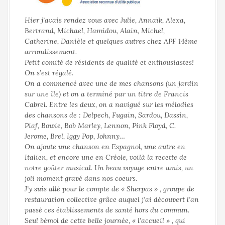
a
l
Hier j’avais rendez vous avec Julie, Annaïk, Alexa,
Bertrand, Michael, Hamidou, Alain, Michel,
Catherine, Danièle et quelques autres chez APF 14ème
arrondissement.
Petit comité de résidents de qualité et enthousiastes!
On s’est régalé.
On a commencé avec une de mes chansons (un jardin
sur une île) et on a terminé par un titre de Francis
Cabrel. Entre les deux, on a navigué sur les mélodies
des chansons de : Delpech, Fugain, Sardou, Dassin,
Piaf, Bowie, Bob Marley, Lennon, Pink Floyd, C.
Jerome, Brel, Iggy Pop, Johnny…
On ajoute une chanson en Espagnol, une autre en
Italien, et encore une en Créole, voilà la recette de
notre goûter musical. Un beau voyage entre amis, un
joli moment gravé dans nos coeurs.
J’y suis allé pour le compte de « Sherpas » , groupe de
restauration collective grâce auquel j’ai découvert l’an
passé ces établissements de santé hors du commun.
Seul bémol de cette belle journée, « l’accueil » , qui