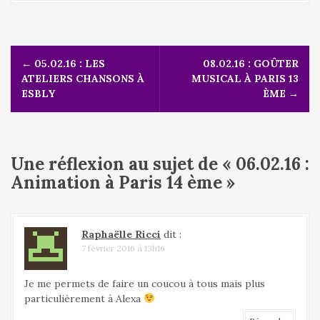
N
←
05.02.16 : LES
08.02.16 : GOÛTER
a
ATELIERS CHANSONS À
MUSICAL À PARIS 13
v
ESBLY
ÈME
→
i
g
a
t
Une réflexion au sujet de «
06.02.16 :
i
o
Animation à Paris 14 ème
»
n
d
e
Raphaëlle Ricci
dit :
l
7 février 2016 à 13h16
'
a
Je me permets de faire un coucou à tous mais plus
r
particulièrement à Alexa
t
i