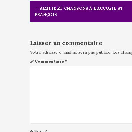
N
←
AMITIÉ ET CHANSONS À L’ACCUEIL ST
a
FRANÇOIS
v
i
g
a
t
Laisser un commentaire
i
Votre adresse e-mail ne sera pas publiée.
Les champ
o
n
Commentaire
*
d
e
l
'
a
r
t
i
c
l
Nom
*