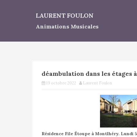
A
l
LAURENT FOULON
l
e
Animations Musicales
r
a
u
c
o
n
t
déambulation dans les étages à
e
n
19 octobre 2022
Laurent Foulon
u
p
r
i
n
c
i
p
Résidence File Étoupe à Montlhéry. Lundi 5 