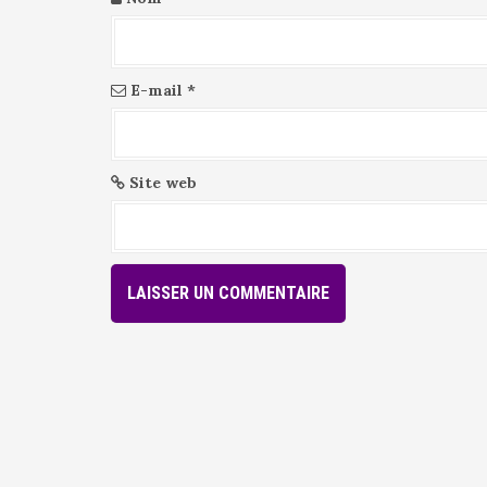
e
E-mail
*
Site web