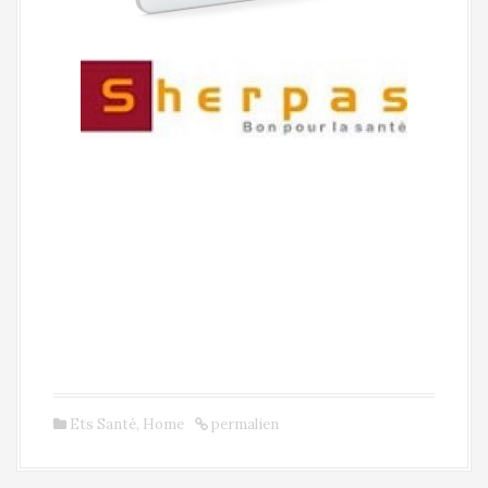
Ets Santé
,
Home
permalien