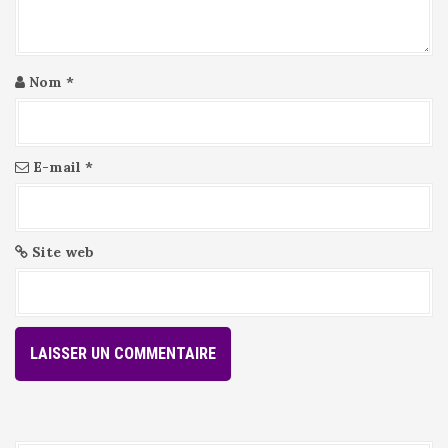
c
l
e
Nom
*
E-mail
*
Site web