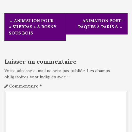
N
←
ANIMATION POUR
ANIMATION POST-
a
« SHERPAS » À ROSNY
PÂQUES À PARIS 6
→
v
SOUS BOIS
i
g
a
t
i
Laisser un commentaire
o
Votre adresse e-mail ne sera pas publiée.
Les champs
n
obligatoires sont indiqués avec
*
d
Commentaire
*
e
l
'
a
r
t
i