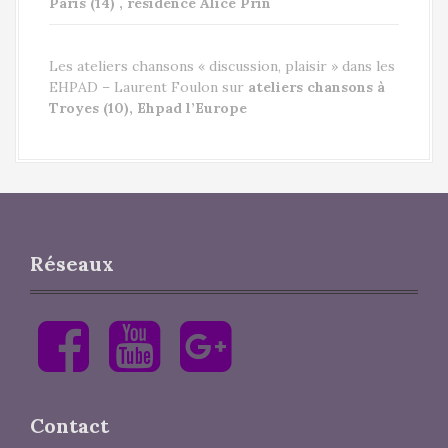
Paris (14) , résidence Alice Prin
Les ateliers chansons « discussion, plaisir » dans les
EHPAD – Laurent Foulon
sur
ateliers chansons à
Troyes (10), Ehpad l’Europe
Réseaux
F
Y
G
a
o
o
c
u
o
e
T
g
b
u
l
Contact
o
b
e