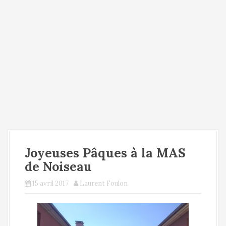
a
l
Joyeuses Pâques à la MAS
de Noiseau
15 avril 2017
Laurent Foulon