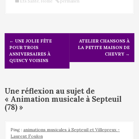
Ets Santé
,
Home
permalien
N
←
UNE JOLIE FÊTE
ATELIER CHANSONS À
a
POUR TROIS
LA PETITE MAISON DE
v
ANNIVERSAIRES À
CHEVRY
→
i
QUINCY VOISINS
g
a
t
i
Une réflexion au sujet de
o
n
«
Animation musicale à Septeuil
d
(78)
»
e
l
'
Ping :
animations musicales à Septeuil et Villepreux -
a
Laurent Foulon
r