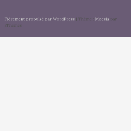
Fièrement propulsé par WordPress
|
Thème :
Moesia
par
aThemes