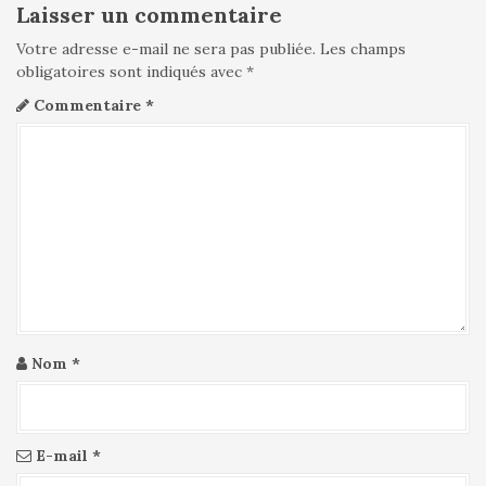
Laisser un commentaire
o
n
Votre adresse e-mail ne sera pas publiée.
Les champs
d
obligatoires sont indiqués avec
*
e
Commentaire
*
l
'
a
r
t
i
c
l
e
Nom
*
E-mail
*