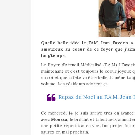
a
l
Quelle belle idée le FAM Jean Faveris a 
amoureux au coeur de ce foyer que j’aim
longtemps.
Le Foyer d’Accueil Médicalisé (F.A.M) J.Fave
maintenant et c’est toujours le coeur joyeux qu
un roi et que la fête va être belle. J’amène t
volume. Les résidents adorent ça.
Repas de Noel au F.A.M. Jean F
Ce mercredi 14, je suis arrivé très en avance 
avec
Moussa
, le brillant et talentueux anima
une petite répétition en vue d’un projet futu
saurez en mai prochain.