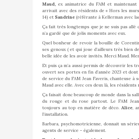
Maud,
ex animatrice du FAM et maintenant 
arrivait avec des résidents de « Hors les mur
14) et
Sandrine
(référante à Kellerman avec laq
Ça fait très longtemps que je ne suis pas all
n’a gardé que de jolis moments avec eux.
Quel bonheur de revoir la bouille de Corentin
ses genoux ( et qui joue d’ailleurs très bien de
belle idée de les avoir invités. Merci Maud. Mer
Et puis ça m’a aussi permis de découvrir les t
ouvert ses portes en fin d’année 2023 et don
de service du FAM Jean Faveris, chanteuse à s
Maud avec elle. Avec ces deux là, les résidents
Ça faisait donc beaucoup de monde dans la sall
du rouge et du rose partout. Le FAM Jean 
toujours au top en matière de déco.
Alice
, a
l’installation.
Barbara, psychomotricienne, donnait un séri
agents de service – également.