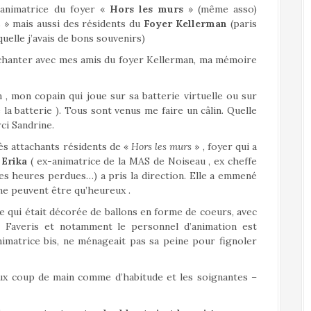
animatrice du foyer «
Hors les murs
» (même asso)
s » mais aussi des résidents du
Foyer Kellerman
(paris
uelle j’avais de bons souvenirs)
é chanter avec mes amis du foyer Kellerman, ma mémoire
 , mon copain qui joue sur sa batterie virtuelle ou sur
 la batterie ). Tous sont venus me faire un câlin. Quelle
ci Sandrine.
rès attachants résidents de «
Hors les murs
» , foyer qui a
t
Erika
( ex-animatrice de la MAS de Noiseau , ex cheffe
es heures perdues…) a pris la direction. Elle a emmené
 ne peuvent être qu’heureux .
e qui était décorée de ballons en forme de coeurs, avec
Faveris et notamment le personnel d’animation est
nimatrice bis, ne ménageait pas sa peine pour fignoler
eux coup de main comme d’habitude et les soignantes –