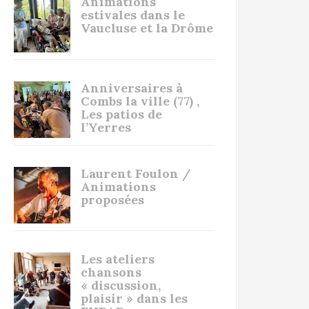
Animations
estivales dans le
Vaucluse et la Drôme
Anniversaires à
Combs la ville (77) ,
Les patios de
l’Yerres
Laurent Foulon /
Animations
proposées
Les ateliers
chansons
« discussion,
plaisir » dans les