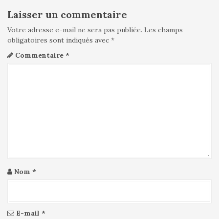
t
i
Laisser un commentaire
o
Votre adresse e-mail ne sera pas publiée.
Les champs
n
obligatoires sont indiqués avec
*
d
Commentaire
*
e
l
'
a
r
t
i
c
l
e
Nom
*
E-mail
*