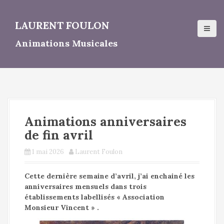
A
l
LAURENT FOULON
l
e
Animations Musicales
r
a
u
c
o
n
t
Animations anniversaires
e
n
de fin avril
u
p
1 mai 2026
Laurent Foulon
r
i
Cette dernière semaine d’avril, j’ai enchainé les
n
anniversaires mensuels dans trois
c
établissements labellisés « Association
i
Monsieur Vincent » .
p