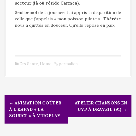
secteur (là où réside Carmen).
Seul bémol de la journée. J’ai appris la disparition de
celle que j’appelais « mon poisson pilote » .
Thérèse
nous a quittés en douceur. Qu’elle repose en paix.
Ets Santé
,
Home
permalien
N
←
ANIMATION GOÛTER
ATELIER CHANSONS EN
a
À L’EHPAD « LA
UVP À DRAVEIL (91)
→
v
SOURCE » À VIROFLAY
i
g
a