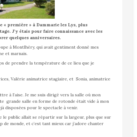
ne « première » à Dammarie les Lys, plus
age. J’y étais pour faire connaissance avec les
brer quelques anniversaires.
Etoupe à Montlhéry, qui avait gentiment donné mes
e et marnais.
mps de prendre la température de ce lieu que je
ces, Valérie animatrice stagiaire, et Sonia, animatrice
re à l’aise. Je me suis dirigé vers la salle où mon
tte grande salle en forme de rotonde était vide à mon
éjà disposées pour le spectacle à venir.
e le public allait se répartir sur la largeur, plus que sur
up de monde, et c’est tant mieux car j’adore chanter