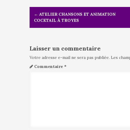
N
←
ATELIER CHANSONS ET ANIMATION
a
COCKTAIL À TROYES
v
i
g
a
t
Laisser un commentaire
i
Votre adresse e-mail ne sera pas publiée.
Les champ
o
n
Commentaire
*
d
e
l
'
a
r
t
i
c