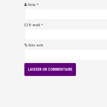
l
Nom
*
e
E-mail
*
Site web