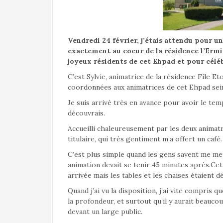
a
l
Vendredi 24 février, j’étais attendu pour u
exactement au coeur de la résidence l’Ermit
joyeux résidents de cet Ehpad et pour célé
C’est Sylvie, animatrice de la résidence File 
coordonnées aux animatrices de cet Ehpad sein
Je suis arrivé très en avance pour avoir le te
découvrais.
Accueilli chaleureusement par les deux animatri
titulaire, qui très gentiment m’a offert un café.
C’est plus simple quand les gens savent me mett
animation devait se tenir 45 minutes après.Ce
arrivée mais les tables et les chaises étaient d
Quand j’ai vu la disposition, j’ai vite compris qu
la profondeur, et surtout qu’il y aurait beauco
devant un large public.