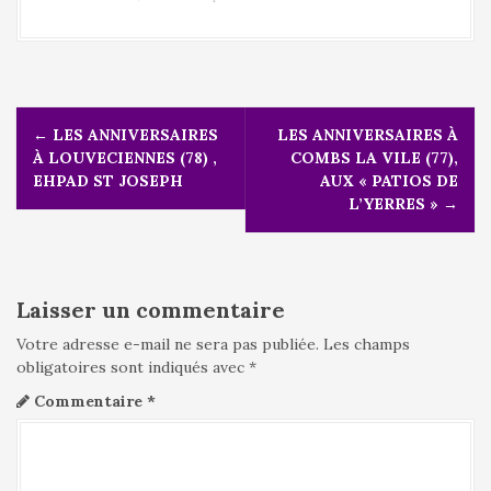
N
←
LES ANNIVERSAIRES
LES ANNIVERSAIRES À
a
À LOUVECIENNES (78) ,
COMBS LA VILE (77),
v
EHPAD ST JOSEPH
AUX « PATIOS DE
i
L’YERRES »
→
g
a
t
i
Laisser un commentaire
o
n
Votre adresse e-mail ne sera pas publiée.
Les champs
d
obligatoires sont indiqués avec
*
e
Commentaire
*
l
'
a
r