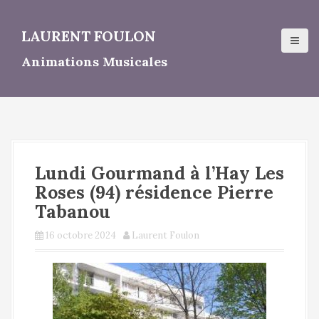
A
l
LAURENT FOULON
l
e
Animations Musicales
r
a
u
c
o
n
t
Lundi Gourmand à l’Hay Les
e
n
Roses (94) résidence Pierre
u
Tabanou
p
r
16 octobre 2024
Laurent Foulon
i
n
c
i
p