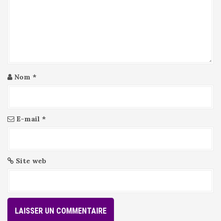
t
i
c
l
e
Nom
*
E-mail
*
Site web