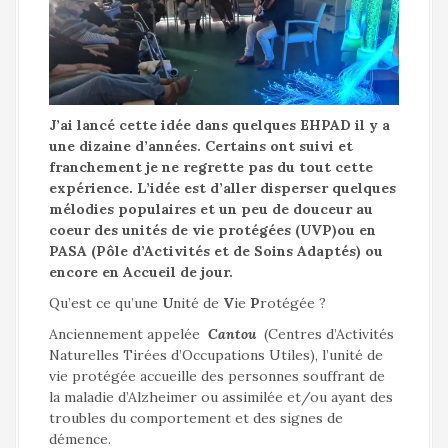
a
l
J’ai lancé cette idée dans quelques EHPAD il y a
une dizaine d’années. Certains ont suivi et
franchement je ne regrette pas du tout cette
expérience. L’idée est d’aller disperser quelques
mélodies populaires et un peu de douceur au
coeur des unités de vie protégées (UVP)ou en
PASA (Pôle d’Activités et de Soins Adaptés) ou
encore en Accueil de jour.
Qu’est ce qu’une
U
nité de
V
ie
P
rotégée ?
Anciennement appelée
Cantou
(Centres d’Activités
Naturelles Tirées d’Occupations Utiles), l’unité de
vie protégée accueille des personnes souffrant de
la maladie d’Alzheimer ou assimilée et/ou ayant des
troubles du comportement et des signes de
démence.