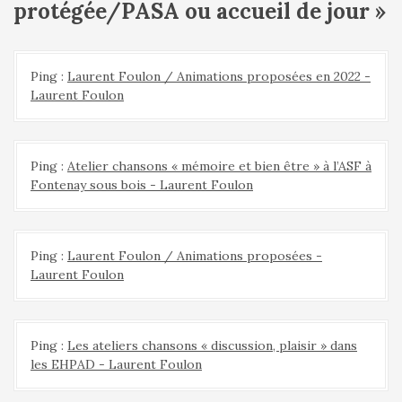
l
protégée/PASA ou accueil de jour
»
'
a
r
t
Ping :
Laurent Foulon / Animations proposées en 2022 -
Laurent Foulon
i
c
l
e
Ping :
Atelier chansons « mémoire et bien être » à l’ASF à
Fontenay sous bois - Laurent Foulon
Ping :
Laurent Foulon / Animations proposées -
Laurent Foulon
Ping :
Les ateliers chansons « discussion, plaisir » dans
les EHPAD - Laurent Foulon