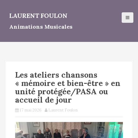
A
l
LAURENT FOULON
l
e
Animations Musicales
r
a
u
c
o
n
t
Les ateliers chansons
e
n
« mémoire et bien-être » en
u
unité protégée/PASA ou
p
accueil de jour
r
i
17 mai 2026
Laurent Foulon
n
c
i
p