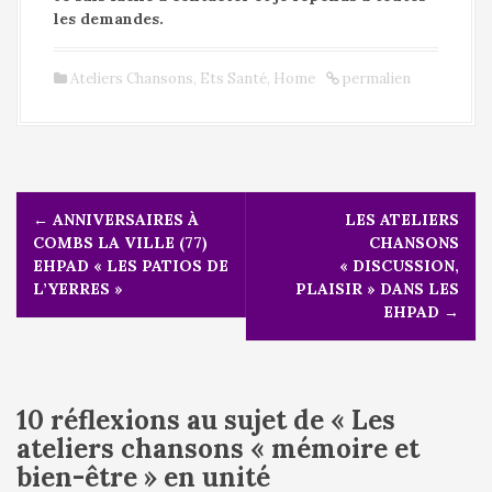
les demandes.
Ateliers Chansons
,
Ets Santé
,
Home
permalien
N
←
ANNIVERSAIRES À
LES ATELIERS
a
COMBS LA VILLE (77)
CHANSONS
v
EHPAD « LES PATIOS DE
« DISCUSSION,
i
L’YERRES »
PLAISIR » DANS LES
g
EHPAD
→
a
t
i
o
10 réflexions au sujet de «
Les
n
d
ateliers chansons « mémoire et
e
bien-être » en unité