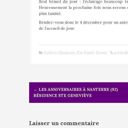
Seul bémol du jour : l’éclairage beaucoup t
Heureusement la prochaine fois nous serons dan
plus tamisé.
Rendez-vous donc le 4 décembre pour un autre
de l’accueil de jour.
Ateliers Chansons
,
Ets Santé
,
Home
permali
N
←
LES ANNIVERSAIRES À NANTERRE (92)
a
RÉSIDENCE STE GENEVIÈVE
v
i
g
a
t
Laisser un commentaire