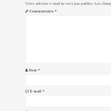
i
Votre adresse e-mail ne sera pas publiée.
Les champ
o
n
Commentaire
*
d
e
l
'
a
r
t
i
c
l
Nom
*
e
E-mail
*