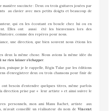
e manière succincte : Deux ou trois guitares jouées par
ts au clavier avec mes petits doigts et beaucoup de
nteur, qui en les écoutant en boucle chez lui ou en
ment. Elles ont aussi été les bienvenues lors des
l’histoire, comme des repères pour nous.
ance, une direction, que bien souvent nous étions les
les deux la même chose. Nous avions la même idée du
à ne rien laisser s’échapper
.
on, puisque je le rappelle, Régis Talar par les éditions
ns d’enregistrer deux ou trois chansons pour finir de
, ont besoin d’entendre quelques titres, même parfois
direction prise par « leur artiste » et ainsi suivre le
titres personnels, mon ami Manu Bachet, artiste aux
s, m’avait conseillé un réalisateur du nom de
Vincent