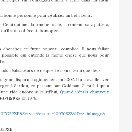
. Anticiper sur l’enregistrement à venir dans un futur
 la bonne personne pour
réaliser
un bel album .
elui qui met la touche finale, la couleur, sa « patte »,
 qu’il soit cohérent, homogène.
chercher ce futur nouveau complice. Il nous fallait
si possible qui entende la même chose que nous pour
te.
ds réalisateurs de disque. Je n’en citerai que deux:
ngeur disparu tragiquement en 2002. Il a travaillé avec
Berger à Sardou, en passant par Goldman. C’est lui qui a
s une ride encore aujourd’hui,
Quand j’étais chanteur
en 1976.