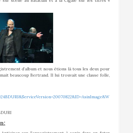
e sur scène au Bataclan et à la Cigale sur les titres «
strement d’album et nous étions là tous les deux pour
mait beaucoup Bertrand. Il lui trouvait une classe folle,
n: